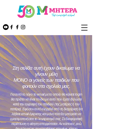
Στη σελίδα αυτή έχουν δικαίωμα να
γίνουν μέλη
ΜΟΝΟ οι γονείς των παιδιών που
φοιτούν στα σχολεία μας.
Για αυτό το λόγο το email με το οποίο θα κάνετε login
θα πρέπει να είναι το ίδιο με αυτό που έχετε δηλώσει
κατά την εγγραφή του παιδιού (της μητέρας ή του
πατέρα). Εφόσον αυτό ελεγχθεί από τη διαχείριση θα
λάβετε email έγκρισης και μόνο τότε θα μπορείτε να
χρησιμοποιήσετε το λογαριασμό σας. Σε διαφορετική
περίπτωση η αίτηση απορρίπτεται. Αν κάποιος
,
ενώ
δεν πληροί τις προϋποθέσεις επιμείνει, τότε το