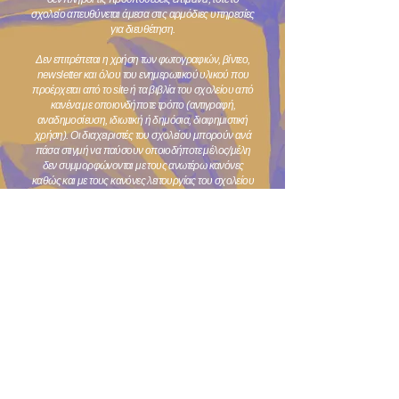
σχολείο απευθύνεται άμεσα στις αρμόδιες υπηρεσίες
για διευθέτηση.
Δεν επιτρέπεται η χρήση των φωτογραφιών, βίντεο,
newsletter και όλου του ενημερωτικού υλικού που
πρoέρχεται από το site ή τα βιβλία του σχολείου από
κανένα με οποιονδήποτε τρόπο (αντιγραφή,
αναδημοσίευση, ιδιωτική ή δημόσια, διαφημιστική
χρήση).
Οι διαχειριστές του σχολείου μπορούν ανά
πάσα στιγμή να παύσουν οποιοδήποτε μέλος/μέλη
δεν συμμορφώνονται με τους ανωτέρω κανόνες
καθώς και με τους κανόνες λειτουργίας του σχολείου
που αποδέχονται κατά την εγγραφή των παιδιών. Για
όλα τα παραπάνω η διοίκηση του σχολείου διατηρεί
το δικαίωμα να προσφύγει στη δικαιοσύνη. Σε κάθε
περίπτωση αρμόδια είναι τα δικαστήρια της
Θεσσαλονίκης.
Σας ευχαριστούμε για την αποδοχή και καλή
απόλαυση στις περιηγήσεις σας!
ΠΑΝΟΡΑΜΑ: Μεγάλου Αλεξάνδρου 3,
mitera.edu@gmail.com
ΚΗΦΙΣΙΑ: Μιχαήλ Ψελλού 35,
miteraschools@gmail.com