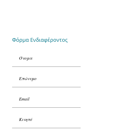
Μεγάλου Αλεξάνδρου 3
552 36 Πανόραμα, Θεσσαλονίκη
Email:
mitera.edu@gmail.com
ΑΡ. ΓΕΜΗ:
43610706000
Φόρμα Ενδιαφέροντος