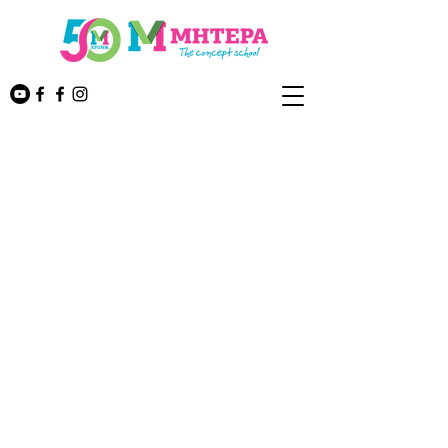
ΜΗΤΕΡΑ Πανόραμα
T:
2313021821